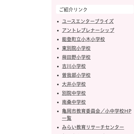
ご紹介リンク
ユースエンタープライズ
アントレプレナーシップ
能登町立小木小学校
東別院小学校
薭田野小学校
吉川小学校
曽我部小学校
大井小学校
別院中学校
南桑中学校
亀岡市教育委員会／小中学校HP
一覧
みらい教育リサーチセンター