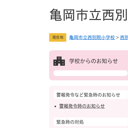
ペ
メ
ー
ニ
亀岡市立西別
ジ
ュ
の
ー
先
を
亀岡市立西別院小学校
>
西
頭
飛
現在地
で
ば
す
し
。
て
学校からのお知らせ
本
文
へ
警報発令など緊急時のお知らせ
警報発令時のお知らせ
緊急時の対処