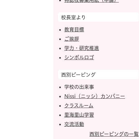
特認校募集用紙（申請）
校長室より
教育目標
ご挨拶
学力・研究推進
シンボルロゴ
西別ピーピング
学校の出来事
Nissi（ニッシ）カンパニー
クラスルーム
里海里山学習
交流活動
西別ピーピングの一覧