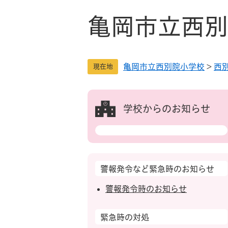
ペ
メ
ー
ニ
亀岡市立西別
ジ
ュ
の
ー
先
を
亀岡市立西別院小学校
>
西
頭
飛
現在地
で
ば
す
し
。
て
学校からのお知らせ
本
文
へ
警報発令など緊急時のお知らせ
警報発令時のお知らせ
緊急時の対処