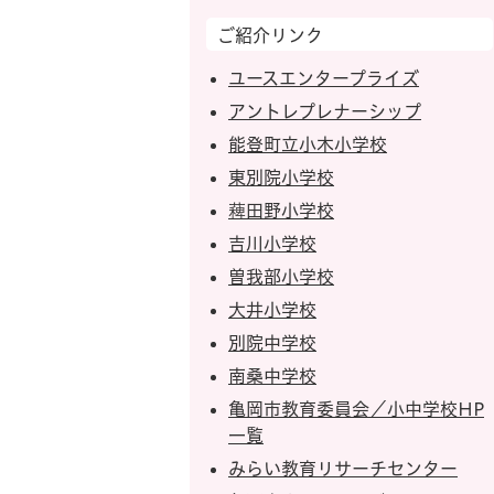
ご紹介リンク
ユースエンタープライズ
アントレプレナーシップ
能登町立小木小学校
東別院小学校
薭田野小学校
吉川小学校
曽我部小学校
大井小学校
別院中学校
南桑中学校
亀岡市教育委員会／小中学校HP
一覧
みらい教育リサーチセンター