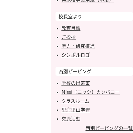
特認校募集用紙（申請）
校長室より
教育目標
ご挨拶
学力・研究推進
シンボルロゴ
西別ピーピング
学校の出来事
Nissi（ニッシ）カンパニー
クラスルーム
里海里山学習
交流活動
西別ピーピングの一覧