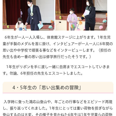
6年生が一人一人入場し、体育館ステージに上がります。1年生児
童が手製のメダルを首に掛け、インタビュアーが一人一人に6年間の
思い出や中学校で頑張る事などをインタービューします。（担任の
先生も含め一番の思い出は修学旅行だったそうです。）
1年生がリボンを手に渡し一緒に自席までエスコートしていきま
す。勿論、6年担任の先生もエスコートしました。
4・5年生の「思い出集めの冒険」
入学時に登った鴻応山登山や、年ごとの行事などをエピソード再現
し、振り返ってくれました。1年生にとっては重い荷物を担ぎながら
登山するのは大変。その様子を見かねた6年生は1年生児童らの荷物