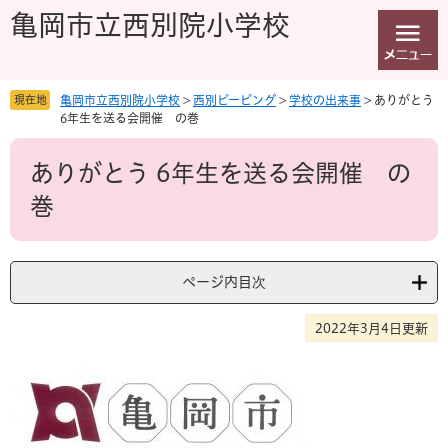
ペ
メ
亀岡市立西別院小学校
ー
ニ
ジ
ュ
の
ー
先
を
現在地
亀岡市立西別院小学校
>
西別ピーピング
>
学校の出来事
>
ありがとう
頭
飛
6年生を送る会開催 の巻
で
ば
本
す
し
ありがとう 6年生を送る会開催 の
文
。
て
本
巻
文
へ
ページ内目次
2022年3月4日更新