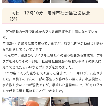
同日 17時10分 亀岡市社会福祉協議会
（於）
PTA活動の一環で地域からアルミ缶回収をお世話になっていま
す。
年間2回引き取りに来て貰っていますが、収益はPTA活動費に組み込
み活用させて頂いています。
そんな中、資源のリサイクルと福祉への関心を高める意味で、プル
タブを外してその一部を、社会福祉協議会へ寄贈し車椅子の購入に
充てて貰えたらいいなとプルタブを集めました。
3つの袋に入った重さを夫々量ると合計で、33.5キログラムありま
した。車椅子のほんの一部の部品しか作れない量です。小規模校で
家庭数も少ないのが現状ですが、継続した意識の中で、30キログラ
ムを超える量を集めることができました。