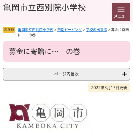
ペ
メ
亀岡市立西別院小学校
ー
ニ
ジ
ュ
の
ー
先
を
現在地
亀岡市立西別院小学校
>
西別ピーピング
>
学校の出来事
>
募金に寄贈
頭
飛
に… の巻
で
ば
本
す
し
募金に寄贈に… の巻
文
。
て
本
文
へ
ページ内目次
2022年3月17日更新