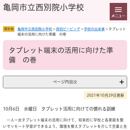
ペ
メ
亀岡市立西別院小学校
ー
ニ
ジ
ュ
の
ー
先
を
現在地
亀岡市立西別院小学校
>
西別ピーピング
>
学校の出来事
>
タブレット
頭
飛
端末の活用に向けた準備 の巻
で
ば
本
す
し
タブレット端末の活用に向けた準
文
。
て
本
備 の巻
文
へ
ページ内目次
2021年10月29日更新
10月6日 水曜日 タブレット活用に向けての慣れる訓練
一人一台タブレット端末の活用に向けて、将来的に学校と各家庭を繋
いでリモート学習ができるよう、環境を整えタブレットを介して児童と先