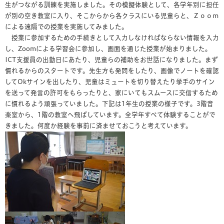
生がつながる訓練を実施しました。その模擬体験として、各学年別に担任
が別の空き教室に入り、そこからから各クラスにいる児童らと、Ｚｏｏｍ
による遠隔での授業を実施してみました。
授業に参加するための手続きとして入力しなければならない情報を入力
し、Zoomによる学習会に参加し、画面を通じた授業が始まりました。
ICT支援員の出勤日にあたり、児童らの補助をお世話になりました。まず
慣れるからのスタートです。先生方も発問をしたり、画像でノートを確認
してOkサインを出したり、児童はミュートを切り替えたり挙手のサイン
を送って発言の許可をもらったりと、家にいてもスムースに交信するため
に慣れるよう頑張っていました。下記は1年生の授業の様子です。3階音
楽室から、1階の教室へ飛ばしています。全学年すべて体験することがで
きました。何度か経験を事前に済ませておこうと考えています。