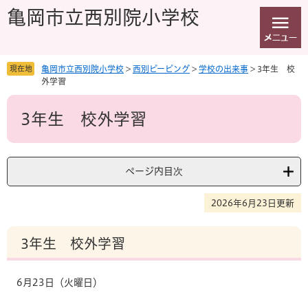
ペ
メ
亀岡市立西別院小学校
ー
ニ
ジ
ュ
の
ー
先
を
現在地
亀岡市立西別院小学校
>
西別ピーピング
>
学校の出来事
>
3年生 校
頭
飛
外学習
で
ば
本
す
し
3年生 校外学習
文
。
て
本
文
へ
ページ内目次
2026年6月23日更新
3年生 校外学習
6月23日（火曜日）