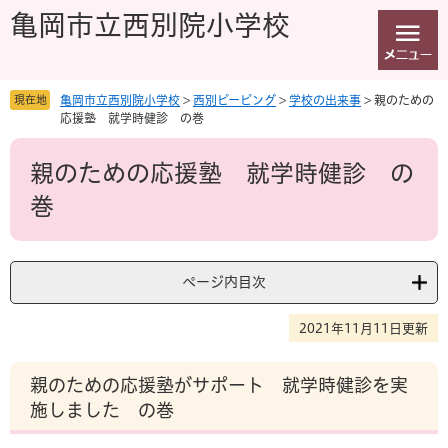
ペ
メ
亀岡市立西別院小学校
ー
ニ
ジ
ュ
の
ー
先
を
現在地
亀岡市立西別院小学校
>
西別ピーピング
>
学校の出来事
>
親のための
頭
飛
応援塾 就学時健診 の巻
で
ば
本
す
し
親のための応援塾 就学時健診 の
文
。
て
本
巻
文
へ
ページ内目次
2021年11月11日更新
親のための応援塾がサポート 就学時健診を実
施しました の巻