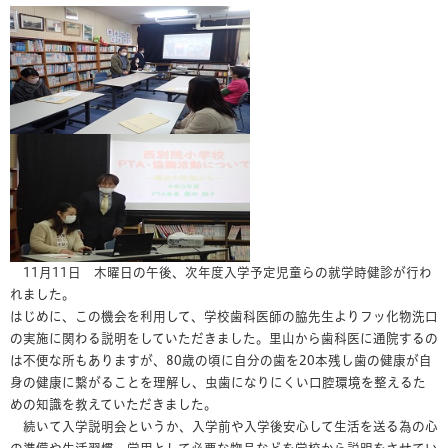
11月11日 木曜日の午後、次年度入学予定児童らの就学時健診が行わ
れました。
はじめに、この機会を利用して、学校歯科医師の脇先生よりフッ化物洗口
の実施に関わる説明をしていただきました。里山から歯科医に通院するの
は不便な所もありますが、80歳の頃に自分の歯を20本残し歯の健康が自
身の健康に繋がることを理解し、虫歯になりにくい口腔環境を整えるた
めの知識を教えていただきました。
続いて入学説明会というか、入学前や入学後安心して生活を送る為の心