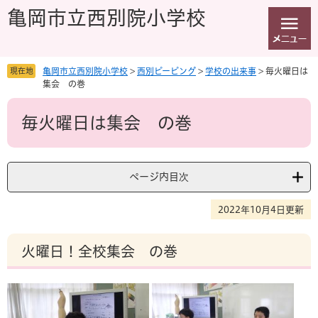
ペ
メ
亀岡市立西別院小学校
ー
ニ
ジ
ュ
の
ー
先
を
現在地
亀岡市立西別院小学校
>
西別ピーピング
>
学校の出来事
>
毎火曜日は
頭
飛
集会 の巻
で
ば
本
す
し
毎火曜日は集会 の巻
文
。
て
本
文
へ
ページ内目次
2022年10月4日更新
火曜日！全校集会 の巻