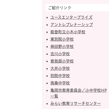
ご紹介リンク
ユースエンタープライズ
アントレプレナーシップ
能登町立小木小学校
東別院小学校
薭田野小学校
吉川小学校
曽我部小学校
大井小学校
別院中学校
南桑中学校
亀岡市教育委員会／小中学校HP
一覧
みらい教育リサーチセンター