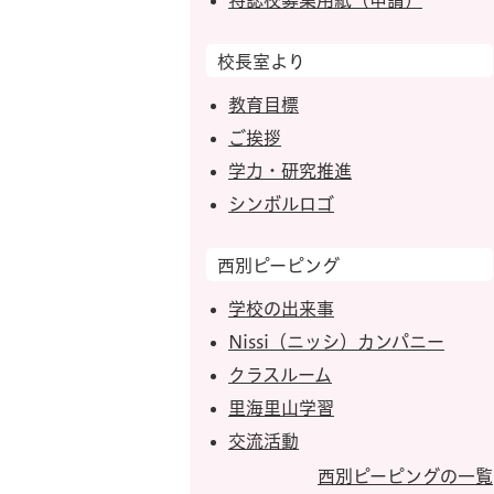
特認校募集用紙（申請）
校長室より
教育目標
ご挨拶
学力・研究推進
シンボルロゴ
西別ピーピング
学校の出来事
Nissi（ニッシ）カンパニー
クラスルーム
里海里山学習
交流活動
西別ピーピングの一覧