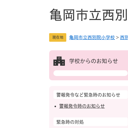
ペ
メ
ー
ニ
亀岡市立西別
ジ
ュ
の
ー
先
を
亀岡市立西別院小学校
>
西
頭
飛
現在地
で
ば
す
し
。
て
学校からのお知らせ
本
文
へ
警報発令など緊急時のお知らせ
警報発令時のお知らせ
緊急時の対処