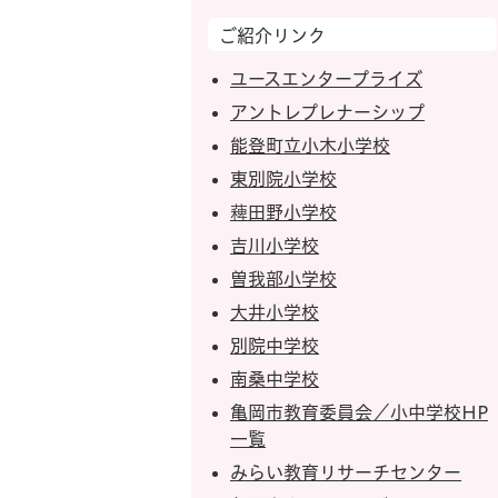
ご紹介リンク
ユースエンタープライズ
アントレプレナーシップ
能登町立小木小学校
東別院小学校
薭田野小学校
吉川小学校
曽我部小学校
大井小学校
別院中学校
南桑中学校
亀岡市教育委員会／小中学校HP
一覧
みらい教育リサーチセンター