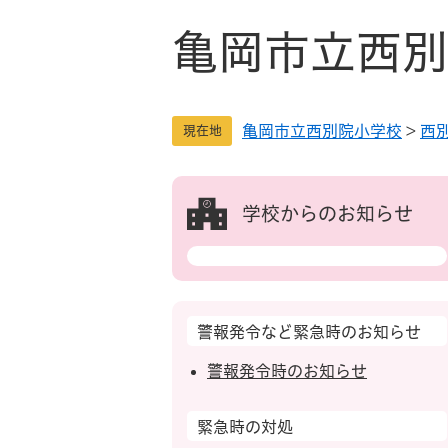
ペ
メ
ー
ニ
亀岡市立西別
ジ
ュ
の
ー
先
を
亀岡市立西別院小学校
>
西
頭
飛
現在地
で
ば
す
し
。
て
学校からのお知らせ
本
文
へ
警報発令など緊急時のお知らせ
警報発令時のお知らせ
緊急時の対処