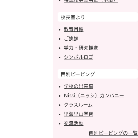
特認校募集用紙（申請）
校長室より
教育目標
ご挨拶
学力・研究推進
シンボルロゴ
西別ピーピング
学校の出来事
Nissi（ニッシ）カンパニー
クラスルーム
里海里山学習
交流活動
西別ピーピングの一覧