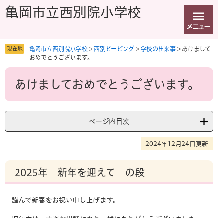
ペ
メ
亀岡市立西別院小学校
ー
ニ
ジ
ュ
の
ー
先
を
現在地
亀岡市立西別院小学校
>
西別ピーピング
>
学校の出来事
>
あけまして
頭
飛
おめでとうございます。
で
ば
本
す
し
あけましておめでとうございます。
文
。
て
本
文
へ
ページ内目次
2024年12月24日更新
2025年 新年を迎えて の段
謹んで新春をお祝い申し上げます。