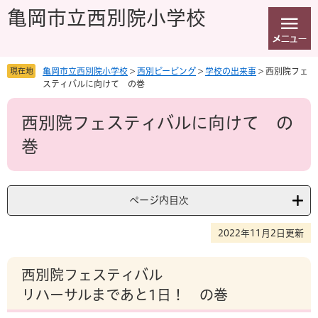
ペ
メ
亀岡市立西別院小学校
ー
ニ
ジ
ュ
の
ー
先
を
現在地
亀岡市立西別院小学校
>
西別ピーピング
>
学校の出来事
>
西別院フェ
頭
飛
スティバルに向けて の巻
で
ば
本
す
し
西別院フェスティバルに向けて の
文
。
て
本
巻
文
へ
ページ内目次
2022年11月2日更新
西別院フェスティバル
リハーサルまであと1日！ の巻