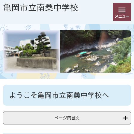
ペ
メ
亀岡市立南桑中学校
ー
ニ
ジ
ュ
の
ー
先
を
頭
飛
で
ば
す
し
。
て
本
文
へ
本
ようこそ亀岡市立南桑中学校へ
文
ページ内目次