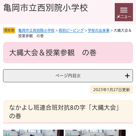
ペ
メ
亀岡市立西別院小学校
ー
ニ
ジ
ュ
の
ー
先
を
現在地
亀岡市立西別院小学校
>
西別ピーピング
>
学校の出来事
>
大縄大会＆
頭
飛
授業参観 の巻
で
ば
本
す
し
大縄大会＆授業参観 の巻
文
。
て
本
文
へ
ページ内目次
2023年1月27日更新
なかよし班連合班対抗8の字「大縄大会」
の巻