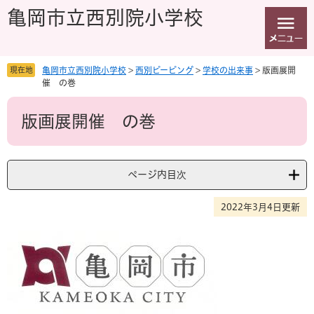
ペ
メ
亀岡市立西別院小学校
ー
ニ
ジ
ュ
の
ー
先
を
現在地
亀岡市立西別院小学校
>
西別ピーピング
>
学校の出来事
>
版画展開
頭
飛
催 の巻
で
ば
本
す
し
版画展開催 の巻
文
。
て
本
文
へ
ページ内目次
2022年3月4日更新