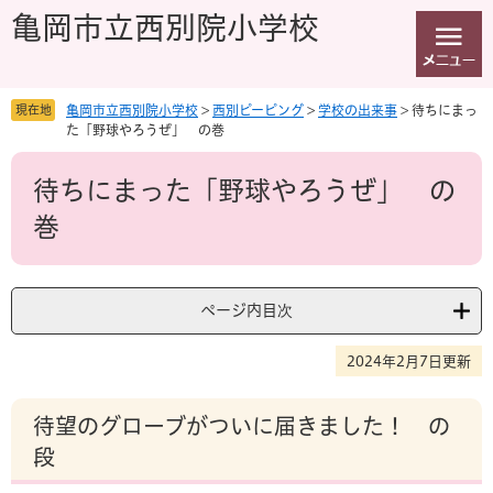
ペ
メ
亀岡市立西別院小学校
ー
ニ
ジ
ュ
の
ー
先
を
現在地
亀岡市立西別院小学校
>
西別ピーピング
>
学校の出来事
>
待ちにまっ
頭
飛
た「野球やろうぜ」 の巻
で
ば
本
す
し
待ちにまった「野球やろうぜ」 の
文
。
て
本
巻
文
へ
ページ内目次
2024年2月7日更新
待望のグローブがついに届きました！ の
段