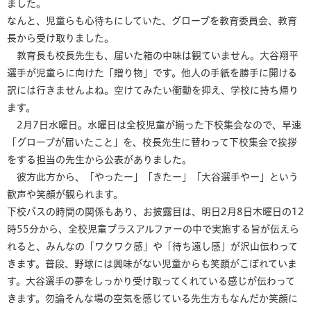
ました。
なんと、児童らも心待ちにしていた、グローブを教育委員会、教育
長から受け取りました。
教育長も校長先生も、届いた箱の中味は観ていません。大谷翔平
選手が児童らに向けた「贈り物」です。他人の手紙を勝手に開ける
訳には行きませんよね。空けてみたい衝動を抑え、学校に持ち帰り
ます。
2月7日水曜日。水曜日は全校児童が揃った下校集会なので、早速
「グローブが届いたこと」を、校長先生に替わって下校集会で挨拶
をする担当の先生から公表がありました。
彼方此方から、「やったー」「きたー」「大谷選手やー」という
歓声や笑顔が観られます。
下校バスの時間の関係もあり、お披露目は、明日2月8日木曜日の12
時55分から、全校児童プラスアルファーの中で実施する旨が伝えら
れると、みんなの「ワクワク感」や「待ち遠し感」が沢山伝わって
きます。普段、野球には興味がない児童からも笑顔がこぼれていま
す。大谷選手の夢をしっかり受け取ってくれている感じが伝わって
きます。勿論そんな場の空気を感じている先生方もなんだか笑顔に