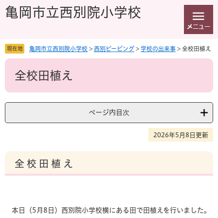
ペ
メ
亀岡市立西別院小学校
ー
ニ
ジ
ュ
の
ー
先
を
現在地
亀岡市立西別院小学校
>
西別ピーピング
>
学校の出来事
>
全校田植え
頭
飛
本
で
ば
全校田植え
文
す
し
。
て
本
文
ページ内目次
へ
2026年5月8日更新
全 校 田 植 え
本日（5月8日）西別院小学校横にある田で田植えを行いました。