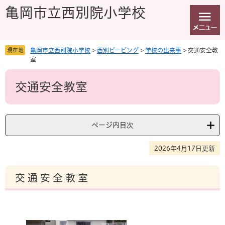
ペ
メ
亀岡市立西別院小学校
ー
ニ
ジ
ュ
の
ー
先
を
現在地
亀岡市立西別院小学校
>
西別ピーピング
>
学校の出来事
>
交通安全教
頭
飛
室
で
ば
本
す
し
交通安全教室
文
。
て
本
文
へ
ページ内目次
2026年4月17日更新
交 通 安 全 教 室