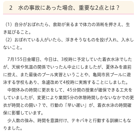
2 水の事故にあった場合、重要な2点とは？
（1）自分がおぼれたら、救助が来るまで体力の消耗を押さえ、生
き延びること。
（2）おぼれている人がいたら、浮きそうなものを投げ入れ、入水し
ないこと。
7月155日金曜日、今日は、3校時に予定していた着衣水泳でした
が、天候や気温の関係でいったん中止にしましたが、夏休みを直前
に控え、また最後のプール実習ということや、亀岡市民プールに遊
泳する学校もあり、急遽改めて4校時に実施することにしました。
中間休みの時間に更衣をして、45分間の授業が確保できる工夫を
していましたが、変更により業間5分の休憩時間しかないなかでの更
衣が時間との闘い？で、行動の「早い遅い」が、着衣水泳の時間確
保に影響しています。
少人数の強み、時間を意識付け、テキパキと行動する訓練にもな
りました。