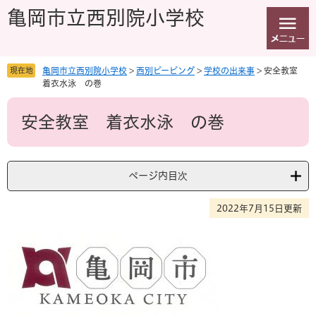
ペ
メ
亀岡市立西別院小学校
ー
ニ
ジ
ュ
の
ー
先
を
現在地
亀岡市立西別院小学校
>
西別ピーピング
>
学校の出来事
>
安全教室
頭
飛
着衣水泳 の巻
で
ば
本
す
し
安全教室 着衣水泳 の巻
文
。
て
本
文
へ
ページ内目次
2022年7月15日更新