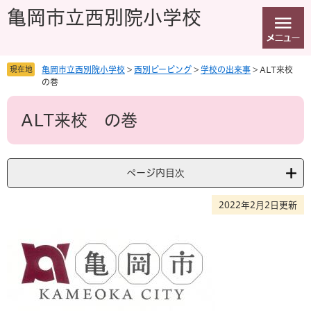
ペ
メ
亀岡市立西別院小学校
ー
ニ
ジ
ュ
の
ー
先
を
現在地
亀岡市立西別院小学校
>
西別ピーピング
>
学校の出来事
>
ALT来校
頭
飛
の巻
で
ば
本
す
し
ALT来校 の巻
文
。
て
本
文
へ
ページ内目次
2022年2月2日更新