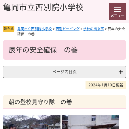
ペ
メ
亀岡市立西別院小学校
ー
ニ
ジ
ュ
の
ー
先
を
現在地
亀岡市立西別院小学校
>
西別ピーピング
>
学校の出来事
>
辰年の安全
頭
飛
確保 の巻
で
ば
本
す
し
辰年の安全確保 の巻
文
。
て
本
文
へ
ページ内目次
2024年1月10日更新
朝の登校見守り隊 の巻