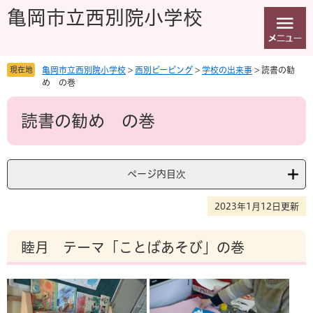
ペ
メ
亀岡市立西別院小学校
ー
ニ
ジ
ュ
の
ー
先
を
現在地
亀岡市立西別院小学校
>
西別ピーピング
>
学校の出来事
>
読書の勧
頭
飛
め の巻
で
ば
本
す
し
読書の勧め の巻
文
。
て
本
文
へ
ページ内目次
2023年1月12日更新
睦月 テーマ「ことばあそび」の巻