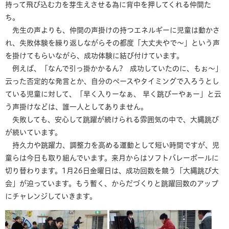
持って飛び込む力を芽生えさせる為に背中を押してくれる仲間た
ち。
先生の声よりも、仲間の声掛けの持つエネルギーに児童は動かさ
れ、失敗体験を繰り返しながらその都度「大丈夫やで～」という声
を掛けてもらいながら、成功体験に結び付けています。
例えば、「なんで引っ掛かかるん? 成功していたのに、もぉ～」
云った否定的な発言とか、自分のペースやタイミングで入ろうとし
ている児童に対して、「早く入りーなぁ、 早く跳びーやぁー」と云
う声掛けなどは、誰一人としてありません。
失敗しても、安心して跳躍が続けられる雰囲気の中で、大縄跳び
が続いています。
持久力や跳躍力、調整力を高める運動として短い時間ですが、児
童らは今日も取り組んでいます。来月からはソフトバレーボールに
切り替わります。1月26日金曜日は、成功回数を競う「大縄跳び大
会」が迫っています。もう暫く、からだづくりと跳躍回数のアップ
にチャレンジしていきます。