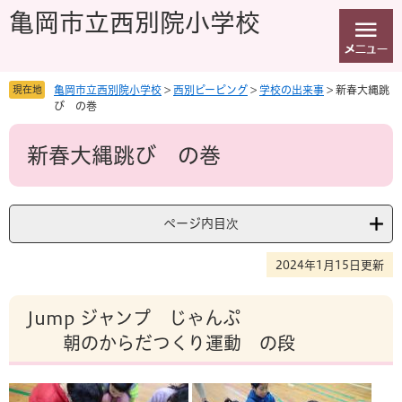
ペ
メ
亀岡市立西別院小学校
ー
ニ
ジ
ュ
の
ー
先
を
現在地
亀岡市立西別院小学校
>
西別ピーピング
>
学校の出来事
>
新春大縄跳
頭
飛
び の巻
で
ば
本
す
し
新春大縄跳び の巻
文
。
て
本
文
へ
ページ内目次
2024年1月15日更新
Jump ジャンプ じゃんぷ
朝のからだつくり運動 の段