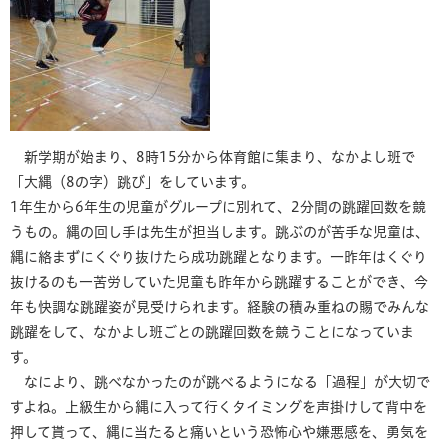
新学期が始まり、8時15分から体育館に集まり、なかよし班で
「大縄（8の字）跳び」をしています。
1年生から6年生の児童がグループに別れて、2分間の跳躍回数を競
うもの。縄の回し手は先生が担当します。跳ぶのが苦手な児童は、
縄に絡まずにくぐり抜けたら成功跳躍となります。一昨年はくぐり
抜けるのも一苦労していた児童も昨年から跳躍することができ、今
年も快調な跳躍姿が見受けられます。経験の積み重ねの賜でみんな
跳躍をして、なかよし班ごとの跳躍回数を競うことになっていま
す。
なにより、跳べなかったのが跳べるようになる「過程」が大切で
すよね。上級生から縄に入って行くタイミングを声掛けして背中を
押して貰って、縄に当たると痛いという恐怖心や嫌悪感を、勇気を