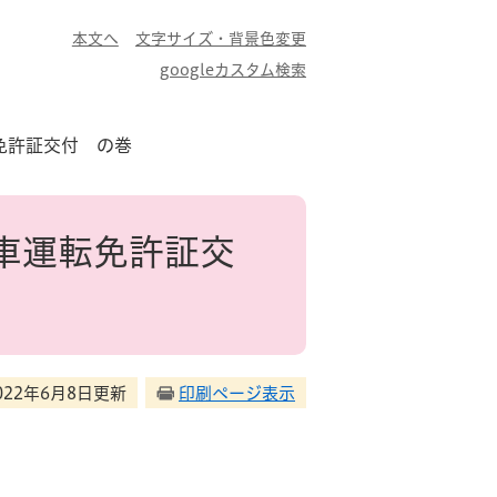
本文へ
文字サイズ・背景色変更
googleカスタム検索
免許証交付 の巻
車運転免許証交
022年6月8日更新
印刷ページ表示