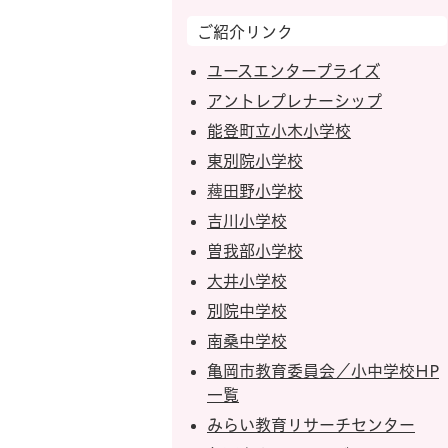
ご紹介リンク
ユースエンタープライズ
アントレプレナーシップ
能登町立小木小学校
東別院小学校
薭田野小学校
吉川小学校
曽我部小学校
大井小学校
別院中学校
南桑中学校
亀岡市教育委員会／小中学校HP
一覧
みらい教育リサーチセンター