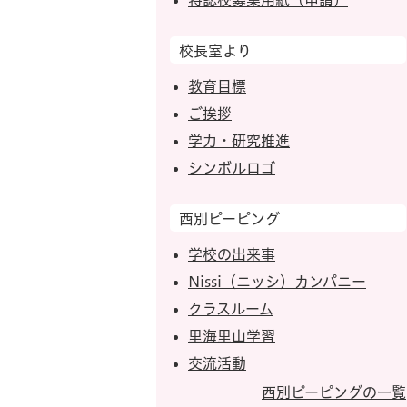
特認校募集用紙（申請）
校長室より
教育目標
ご挨拶
学力・研究推進
シンボルロゴ
西別ピーピング
学校の出来事
Nissi（ニッシ）カンパニー
クラスルーム
里海里山学習
交流活動
西別ピーピングの一覧