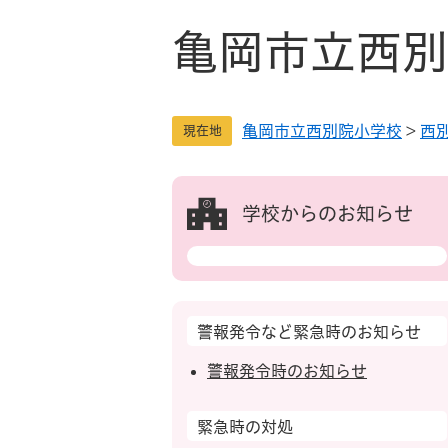
ペ
メ
ー
ニ
亀岡市立西別
ジ
ュ
の
ー
先
を
亀岡市立西別院小学校
>
西
頭
飛
現在地
で
ば
す
し
。
て
学校からのお知らせ
本
文
へ
警報発令など緊急時のお知らせ
警報発令時のお知らせ
緊急時の対処