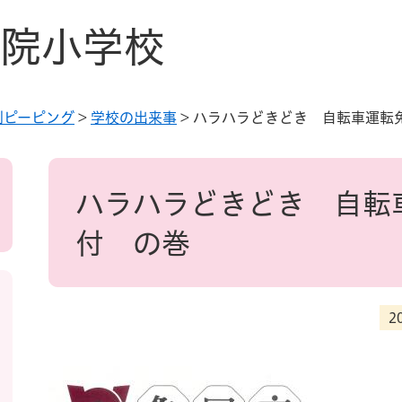
院小学校
別ピーピング
>
学校の出来事
>
ハラハラどきどき 自転車運転
本
文
ハラハラどきどき 自転
付 の巻
2