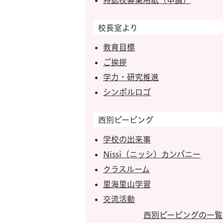
特認校募集用紙（申請）
校長室より
教育目標
ご挨拶
学力・研究推進
シンボルロゴ
西別ピーピング
学校の出来事
Nissi（ニッシ）カンパニー
クラスルーム
里海里山学習
交流活動
西別ピーピングの一覧