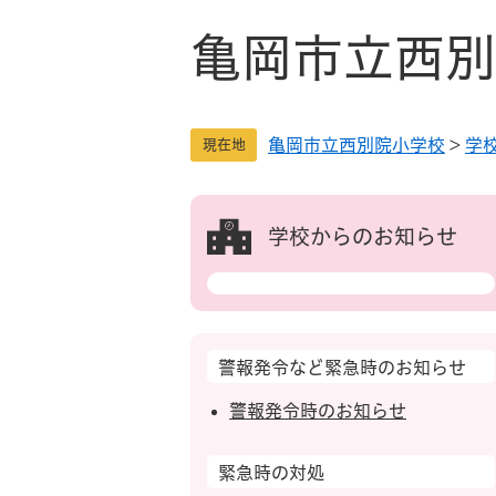
ペ
メ
ー
ニ
亀岡市立西別
ジ
ュ
の
ー
先
を
亀岡市立西別院小学校
>
学
頭
飛
現在地
で
ば
す
し
。
て
学校からのお知らせ
本
文
へ
警報発令など緊急時のお知らせ
警報発令時のお知らせ
緊急時の対処