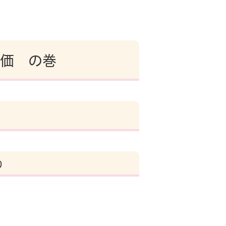
価 の巻
り