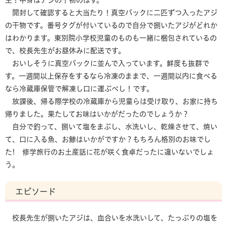
主！中身はアジの干物のはず。
開封して確認すると大当たり！真空パックに二匹ずつ入ったアジ
の干物です。番号タグが付いているので自分で捌いたアジがどれか
はわかります。東別院小学校児童のものも一緒に梱包されているの
で、校長先生がお昼休みに配送です。
おいしそうに真空パックに並んで入っています。鮮度も抜群で
す。一週間以上保存をするなら冷凍のままで、一週間以内に食べる
なら冷蔵庫保管で解凍し口に運ぶべし！です。
放課後、帰る際学校の冷蔵庫から児童らは受け取り、お家に持ち
帰りました。果たしてお味はいかがだったのでしょうか？
自分で釣って、捌いて塩をまぶし、水洗いし、乾燥させて、焼い
て、口に入る魚、お鯵はいかがですか？もちろん格別のお味でし
た! 修学旅行のお土産話に花が咲く食卓だったに違いないでしょ
う。
エピソード
校長先生が捌いたアジは、血合いを水洗いして、たっぷりの塩を