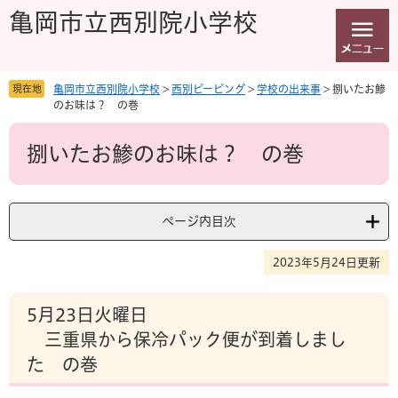
ペ
メ
亀岡市立西別院小学校
ー
ニ
ジ
ュ
の
ー
先
を
現在地
亀岡市立西別院小学校
>
西別ピーピング
>
学校の出来事
>
捌いたお鯵
頭
飛
のお味は？ の巻
で
ば
本
す
し
捌いたお鯵のお味は？ の巻
文
。
て
本
文
へ
ページ内目次
2023年5月24日更新
5月23日火曜日
三重県から保冷パック便が到着しまし
た の巻