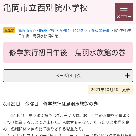
ペ
メ
亀岡市立西別院小学校
ー
ニ
ジ
ュ
の
ー
先
を
現在地
亀岡市立西別院小学校
>
西別ピーピング
>
学校の出来事
>
修学旅行初
頭
飛
日午後 鳥羽水族館の巻
で
ば
本
す
し
修学旅行初日午後 鳥羽水族館の巻
文
。
て
本
文
へ
ページ内目次
2021年10月28日更新
6月25日 金曜日 修学旅行は鳥羽水族館の巻
13時30分、鳥羽水族館ではグループ活動。お目当ての水槽を効率よく
まわり鑑賞することできました。入館者も少なく、ゆったりと水槽を眺
め、優雅に泳ぐ魚の姿に癒やされる児童たち。
ジュゴンにマナティーに魅入り、コーラルリーフダイビングの彩り多彩