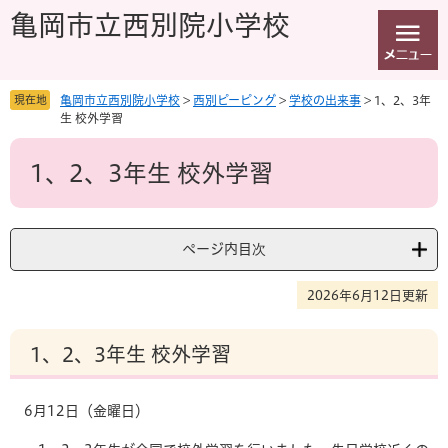
ペ
メ
亀岡市立西別院小学校
ー
ニ
ジ
ュ
の
ー
先
を
現在地
亀岡市立西別院小学校
>
西別ピーピング
>
学校の出来事
>
1、2、3年
頭
飛
生 校外学習
で
ば
本
す
し
1、2、3年生 校外学習
文
。
て
本
文
へ
ページ内目次
2026年6月12日更新
1、2、3年生 校外学習
6月12日（金曜日）