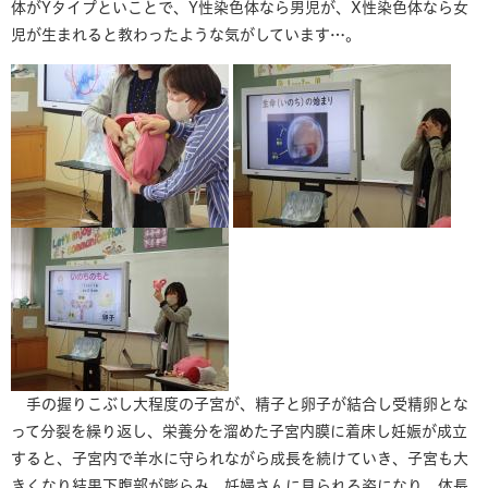
体がYタイプといことで、Y性染色体なら男児が、X性染色体なら女
児が生まれると教わったような気がしています…。
手の握りこぶし大程度の子宮が、精子と卵子が結合し受精卵とな
って分裂を繰り返し、栄養分を溜めた子宮内膜に着床し妊娠が成立
すると、子宮内で羊水に守られながら成長を続けていき、子宮も大
きくなり結果下腹部が膨らみ、妊婦さんに見られる姿になり、体長