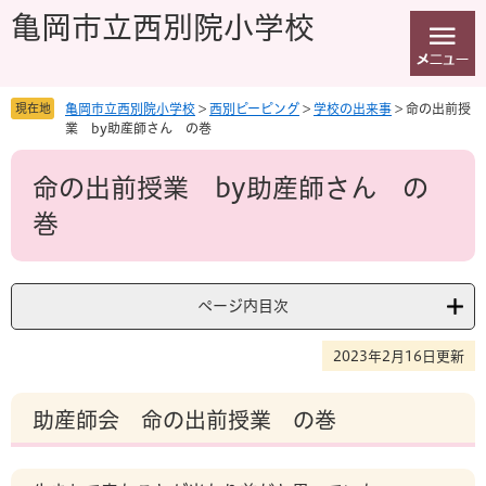
ペ
メ
亀岡市立西別院小学校
ー
ニ
ジ
ュ
の
ー
先
を
現在地
亀岡市立西別院小学校
>
西別ピーピング
>
学校の出来事
>
命の出前授
頭
飛
業 by助産師さん の巻
で
ば
本
す
し
命の出前授業 by助産師さん の
文
。
て
本
巻
文
へ
ページ内目次
2023年2月16日更新
助産師会 命の出前授業 の巻