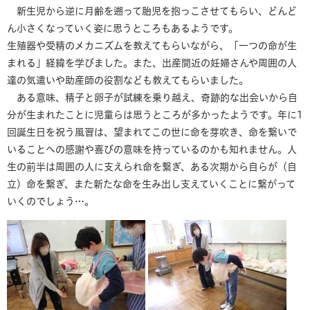
新生児から逆に月齢を遡って胎児を抱っこさせてもらい、どんど
ん小さくなっていく姿に思うところもあるようです。
生殖器や受精のメカニズムを教えてもらいながら、「一つの命が生
まれる」経緯を学びました。また、出産間近の妊婦さんや周囲の人
達の気遣いや助産師の役割なども教えてもらいました。
ある意味、精子と卵子が試練を乗り越え、奇跡的な出会いから自
分が生まれたことに児童らは思うところが多かったようです。年に1
回誕生日を祝う風習は、望まれてこの世に命を芽吹き、命を繋いで
いることへの感謝や喜びの意味を持っているのかも知れません。人
生の前半は周囲の人に支えられ命を繋ぎ、ある次期から自らが（自
立）命を繋ぎ、また新たな命を生み出し支えていくことに繋がって
いくのでしょう…。