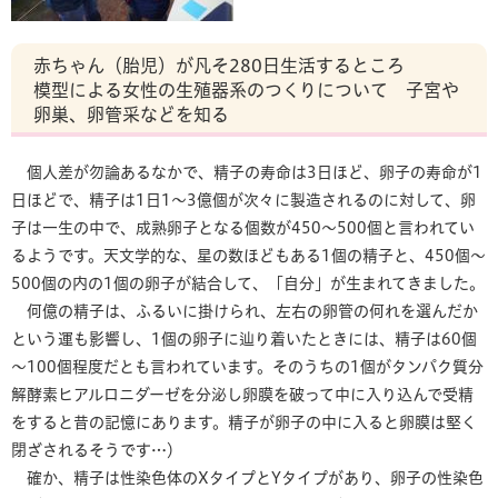
赤ちゃん（胎児）が凡そ280日生活するところ
模型による女性の生殖器系のつくりについて 子宮や
卵巣、卵管采などを知る
個人差が勿論あるなかで、精子の寿命は3日ほど、卵子の寿命が1
日ほどで、精子は1日1～3億個が次々に製造されるのに対して、卵
子は一生の中で、成熟卵子となる個数が450～500個と言われてい
るようです。天文学的な、星の数ほどもある1個の精子と、450個～
500個の内の1個の卵子が結合して、「自分」が生まれてきました。
何億の精子は、ふるいに掛けられ、左右の卵管の何れを選んだか
という運も影響し、1個の卵子に辿り着いたときには、精子は60個
～100個程度だとも言われています。そのうちの1個がタンパク質分
解酵素ヒアルロニダーゼを分泌し卵膜を破って中に入り込んで受精
をすると昔の記憶にあります。精子が卵子の中に入ると卵膜は堅く
閉ざされるそうです…）
確か、精子は性染色体のXタイプとYタイプがあり、卵子の性染色