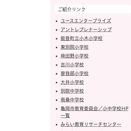
ご紹介リンク
ユースエンタープライズ
アントレプレナーシップ
能登町立小木小学校
東別院小学校
薭田野小学校
吉川小学校
曽我部小学校
大井小学校
別院中学校
南桑中学校
亀岡市教育委員会／小中学校HP
一覧
みらい教育リサーチセンター