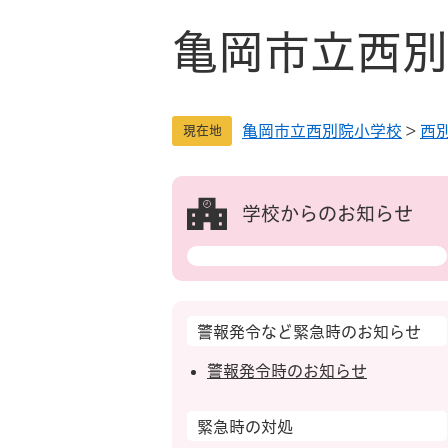
ペ
メ
ー
ニ
亀岡市立西別
ジ
ュ
の
ー
先
を
亀岡市立西別院小学校
>
西
頭
飛
現在地
で
ば
す
し
。
て
学校からのお知らせ
本
文
へ
警報発令など緊急時のお知らせ
警報発令時のお知らせ
緊急時の対処