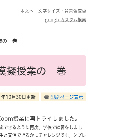
本文へ
文字サイズ・背景色変更
googleカスタム検索
業の 巻
模擬授業の 巻
21年10月30日更新
印刷ページ表示
Zoom授業に再トライしました。
施できるように再度、学校で練習をしまし
先生と交信できるかにチャレンジです。タブレ