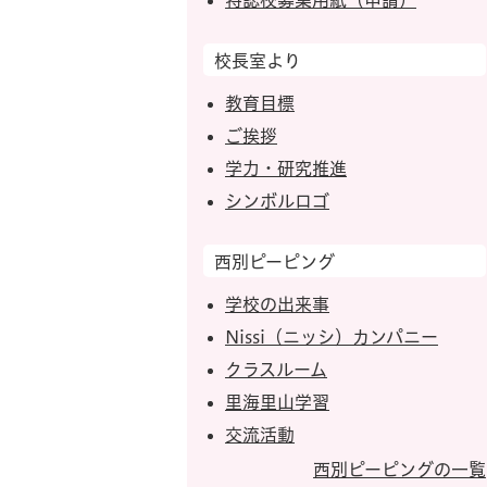
特認校募集用紙（申請）
校長室より
教育目標
ご挨拶
学力・研究推進
シンボルロゴ
西別ピーピング
学校の出来事
Nissi（ニッシ）カンパニー
クラスルーム
里海里山学習
交流活動
西別ピーピングの一覧