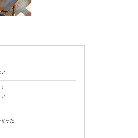
ない
？
くい
かかった