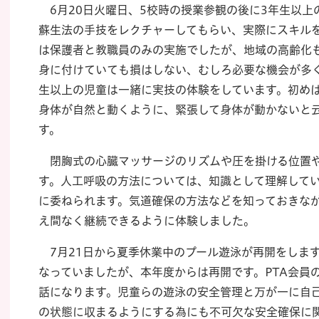
6月20日火曜日、5校時の授業参観の後に3年生以上
蘇生法の手技をレクチャーしてもらい、実際にスキル
は保護者と教職員のみの実施でしたが、地域の高齢化
身に付けていても損はしない、むしろ必要な機会が多
生以上の児童は一緒に実技の体験をしています。初め
身体が自然と動くように、緊張して身体が動かないと
す。
閉胸式の心臓マッサージのリズムや圧を掛ける位置や
す。人工呼吸の方法については、知識として理解して
に委ねられます。気道確保の方法などを知っておきな
え間なく継続できるように体験しました。
7月21日から夏季休業中のプール遊泳が再開をしま
なっていましたが、本年度からは再開です。PTA会員
話になります。児童らの遊泳の安全管理と万が一に自
の状態に収まるようにする為にも不可欠な安全確保に