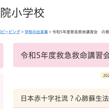
院小学校
別ピーピング
>
学校の出来事
>
令和5年度救急救命講習会 の
本
文
令和5年度救急救命講習
20
日本赤十字社流？心肺蘇生法