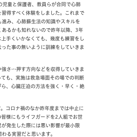
の児童と保護者、教員らが合同で心肺
を習得すべく体験をしました。これまで
も進み、心肺蘇生法の知識やスキルを
くあるかも知れないので昨年以降、3年
は上手くいかなくても、幾度も練習をし
云った事の無いように訓練をしていきま
強さ…押す方向などを収得していきま
いても、実施は救急場面その場での判断
がら、心臓圧迫の方法を強く・早く・絶
す。コロナ禍のなか昨年度までは中止に
の皆様にもライフガードを2人組でお世
己が発生した際には悪い影響が最小限
関わる実習だと思います。