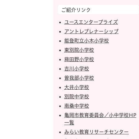
ご紹介リンク
ユースエンタープライズ
アントレプレナーシップ
能登町立小木小学校
東別院小学校
薭田野小学校
吉川小学校
曽我部小学校
大井小学校
別院中学校
南桑中学校
亀岡市教育委員会／小中学校HP
一覧
みらい教育リサーチセンター