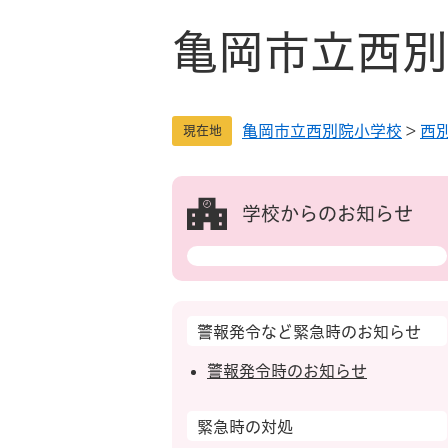
ペ
メ
ー
ニ
亀岡市立西別
ジ
ュ
の
ー
先
を
亀岡市立西別院小学校
>
西
頭
飛
現在地
で
ば
す
し
。
て
学校からのお知らせ
本
文
へ
警報発令など緊急時のお知らせ
警報発令時のお知らせ
緊急時の対処