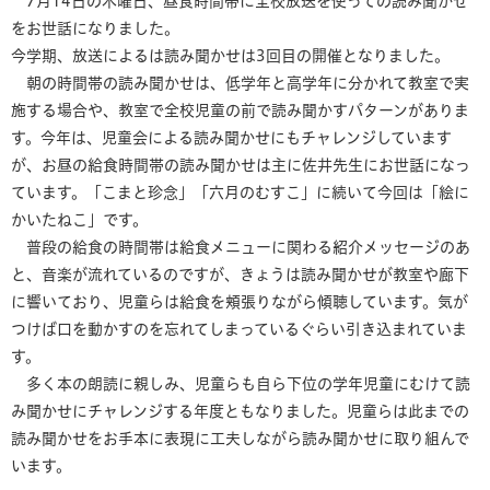
7月14日の木曜日、昼食時間帯に全校放送を使っての読み聞かせ
をお世話になりました。
今学期、放送によるは読み聞かせは3回目の開催となりました。
朝の時間帯の読み聞かせは、低学年と高学年に分かれて教室で実
施する場合や、教室で全校児童の前で読み聞かすパターンがありま
す。今年は、児童会による読み聞かせにもチャレンジしています
が、お昼の給食時間帯の読み聞かせは主に佐井先生にお世話になっ
ています。「こまと珍念」「六月のむすこ」に続いて今回は「絵に
かいたねこ」です。
普段の給食の時間帯は給食メニューに関わる紹介メッセージのあ
と、音楽が流れているのですが、きょうは読み聞かせが教室や廊下
に響いており、児童らは給食を頬張りながら傾聴しています。気が
つけば口を動かすのを忘れてしまっているぐらい引き込まれていま
す。
多く本の朗読に親しみ、児童らも自ら下位の学年児童にむけて読
み聞かせにチャレンジする年度ともなりました。児童らは此までの
読み聞かせをお手本に表現に工夫しながら読み聞かせに取り組んで
います。