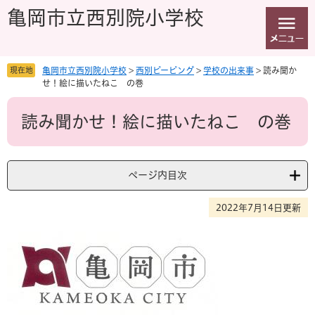
ペ
メ
亀岡市立西別院小学校
ー
ニ
ジ
ュ
の
ー
先
を
現在地
亀岡市立西別院小学校
>
西別ピーピング
>
学校の出来事
>
読み聞か
頭
飛
せ！絵に描いたねこ の巻
で
ば
本
す
し
読み聞かせ！絵に描いたねこ の巻
文
。
て
本
文
へ
ページ内目次
2022年7月14日更新