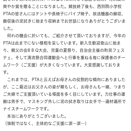
爽やか賞を贈ることになりました。競技終了後も、西別院小学校
PTAの皆さんにはテントや長椅子にパイプ椅子、放送機器の撤収、
撤収後の泥拭きに始まり収納までお世話になりありがとうございま
した。
何れの機会に於いても、ご紹介させて頂いておりますが、今年の
PTAは此までにない様相を呈しています。新入生歓迎登山に始ま
り、親父の会B B Q大会、児童の夏祭り、自治会主催の町民フェス
テェ、そして清流祭合同運動会へと行事を重ねる毎に保護者のチー
ムワーク（ご支援）が大きくなっています。大変感謝しておりま
す。
これまでは、PTAと云えばお母さんの役割的な傾向にありました
が、ここ最近はお父さんの姿が頼もしく、お母さんも一緒、つまり
ご夫婦でご支援頂いている場面を多く目にしています。力仕事の運
搬は男手で、マスキング外しに泥の拭き取りは女手で…適材適所で
ナイスチームワークです。
本当にありがとうございました。
（強制ではなく、主体的なご支援に涙…涙…）