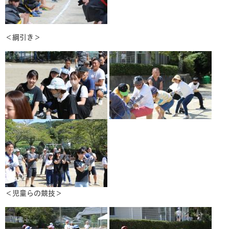
＜綱引き＞
＜児童らの競技＞