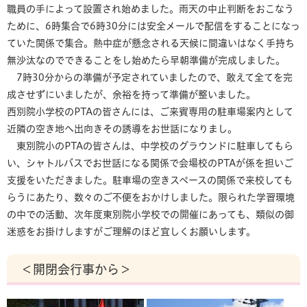
職員の手によって設置され始めました。雨天の中止判断をおこなう
ために、6時集合で6時30分には安全メールで配信をすることになっ
ていた関係で集合。熱中症が懸念される天候に間違いはなく手持ち
無沙汰なのでできることをし始めたら早朝準備が完成しました。
7時30分からの準備が予定されていましたので、敢えて全てを完
成させずにいましたが、余裕を持って準備が整いました。
西別院小学校のPTAの皆さんには、ご来賓専用の駐車場案内として
近隣の空き地へ出向きその誘導をお世話になりまし。
東別院小のPTAの皆さんは、中学校のグラウンドに駐車してもら
い、シャトルバスでお世話になる関係で会場校のPTAが係を担いご
支援をいただきました。駐車場の空きスペースの関係で来校しても
らうにあたり、数々のご不便をおかけしました。限られた学習環境
の中での活動、次年度東別院小学校での開催にあっても、類似の御
迷惑をお掛けしますがご理解のほど宜しくお願いします。
＜開閉会行事から＞