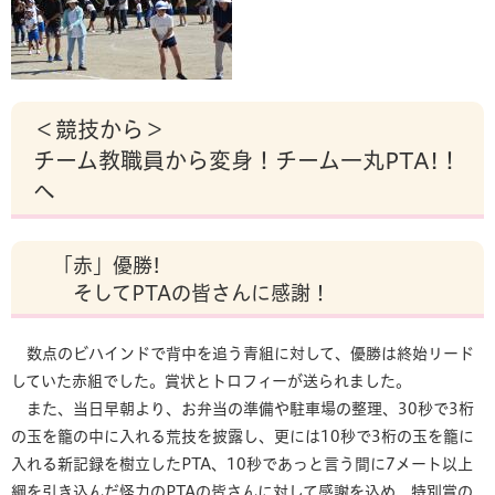
＜競技から＞
チーム教職員から変身！チーム一丸PTA!！
へ
「赤」優勝!
そしてPTAの皆さんに感謝！
数点のビハインドで背中を追う青組に対して、優勝は終始リード
していた赤組でした。賞状とトロフィーが送られました。
また、当日早朝より、お弁当の準備や駐車場の整理、30秒で3桁
の玉を籠の中に入れる荒技を披露し、更には10秒で3桁の玉を籠に
入れる新記録を樹立したPTA、10秒であっと言う間に7メート以上
綱を引き込んだ怪力のPTAの皆さんに対して感謝を込め、特別賞の