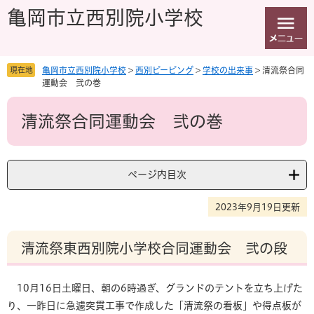
ペ
メ
亀岡市立西別院小学校
ー
ニ
ジ
ュ
の
ー
先
を
現在地
亀岡市立西別院小学校
>
西別ピーピング
>
学校の出来事
>
清流祭合同
頭
飛
運動会 弐の巻
で
ば
本
す
し
清流祭合同運動会 弐の巻
文
。
て
本
文
へ
ページ内目次
2023年9月19日更新
清流祭東西別院小学校合同運動会 弐の段
10月16日土曜日、朝の6時過ぎ、グランドのテントを立ち上げた
り、一昨日に急遽突貫工事で作成した「清流祭の看板」や得点板が