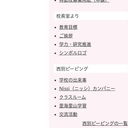
特認校募集用紙（申請）
校長室より
教育目標
ご挨拶
学力・研究推進
シンボルロゴ
西別ピーピング
学校の出来事
Nissi（ニッシ）カンパニー
クラスルーム
里海里山学習
交流活動
西別ピーピングの一覧