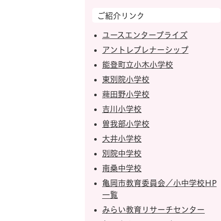
ご紹介リンク
ユースエンタープライズ
アントレプレナーシップ
能登町立小木小学校
東別院小学校
薭田野小学校
吉川小学校
曽我部小学校
大井小学校
別院中学校
南桑中学校
亀岡市教育委員会／小中学校HP
一覧
みらい教育リサーチセンター