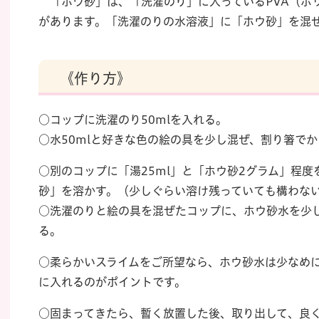
「ホウ砂」は、「洗濯のり」に入っているPVA（ポ
があります。「洗濯のりの水溶液」に「ホウ砂」を混
《作り方》
○コップに洗濯のり50mlを入れる。
○水50mlと好きな色の絵の具を少し混ぜ、割り箸で
○別のコップに「湯25ml」と「ホウ砂2グラム」程
砂」を溶かす。（少しぐらい溶け残っていても構わな
○洗濯のりと絵の具を混ぜたコップに、ホウ砂水を少
る。
○柔らかいスライムをご所望なら、ホウ砂水は少なめ
に入れるのがポイントです。
○固まってきたら、暫く放置した後、取り出して、良