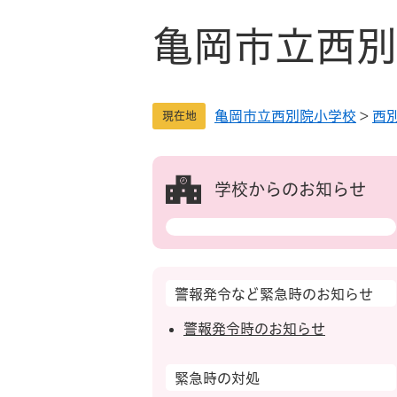
ペ
メ
ー
ニ
亀岡市立西別
ジ
ュ
の
ー
先
を
亀岡市立西別院小学校
>
西
頭
飛
現在地
で
ば
す
し
。
て
学校からのお知らせ
本
文
へ
警報発令など緊急時のお知らせ
警報発令時のお知らせ
緊急時の対処