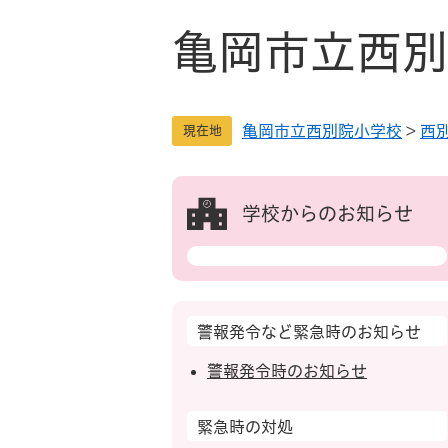
ペ
メ
ー
ニ
亀岡市立西別
ジ
ュ
の
ー
先
を
亀岡市立西別院小学校
>
西
頭
飛
現在地
で
ば
す
し
。
て
学校からのお知らせ
本
文
へ
警報発令など緊急時のお知らせ
警報発令時のお知らせ
緊急時の対処