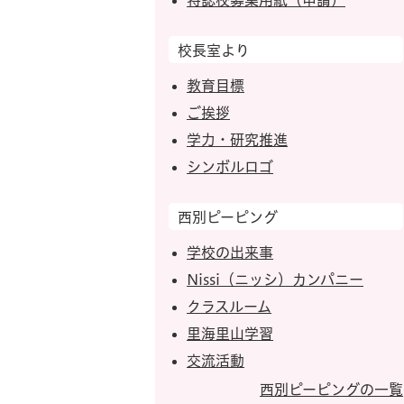
特認校募集用紙（申請）
校長室より
教育目標
ご挨拶
学力・研究推進
シンボルロゴ
西別ピーピング
学校の出来事
Nissi（ニッシ）カンパニー
クラスルーム
里海里山学習
交流活動
西別ピーピングの一覧