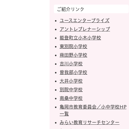
ご紹介リンク
ユースエンタープライズ
アントレプレナーシップ
能登町立小木小学校
東別院小学校
薭田野小学校
吉川小学校
曽我部小学校
大井小学校
別院中学校
南桑中学校
亀岡市教育委員会／小中学校HP
一覧
みらい教育リサーチセンター