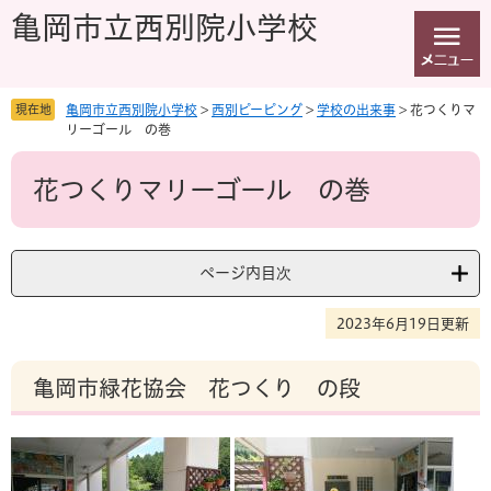
ペ
メ
亀岡市立西別院小学校
ー
ニ
ジ
ュ
の
ー
先
を
現在地
亀岡市立西別院小学校
>
西別ピーピング
>
学校の出来事
>
花つくりマ
頭
飛
リーゴール の巻
で
ば
本
す
し
花つくりマリーゴール の巻
文
。
て
本
文
へ
ページ内目次
2023年6月19日更新
亀岡市緑花協会 花つくり の段