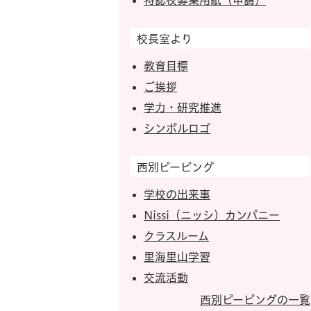
特認校募集用紙（申請）
校長室より
教育目標
ご挨拶
学力・研究推進
シンボルロゴ
西別ピーピング
学校の出来事
Nissi（ニッシ）カンパニー
クラスルーム
里海里山学習
交流活動
西別ピーピングの一覧