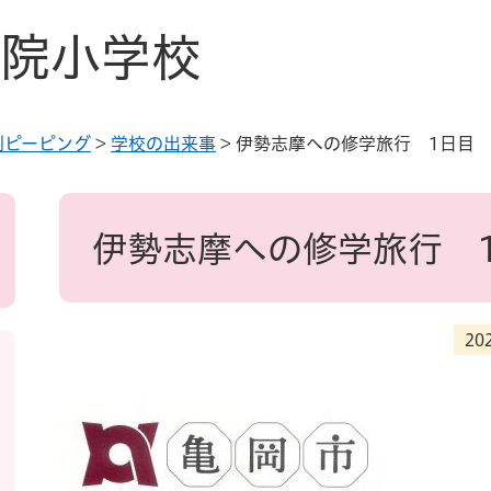
院小学校
別ピーピング
>
学校の出来事
>
伊勢志摩への修学旅行 1日目
本
文
伊勢志摩への修学旅行 
20