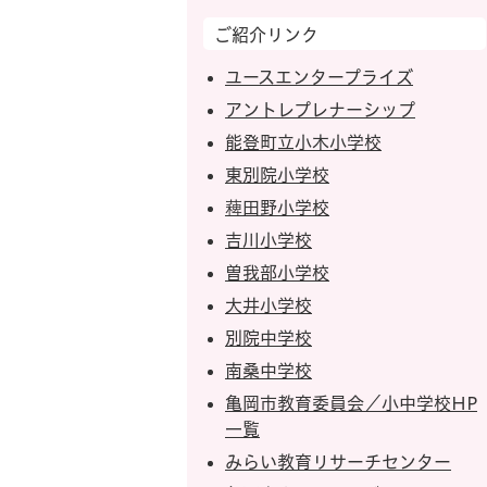
ご紹介リンク
ユースエンタープライズ
アントレプレナーシップ
能登町立小木小学校
東別院小学校
薭田野小学校
吉川小学校
曽我部小学校
大井小学校
別院中学校
南桑中学校
亀岡市教育委員会／小中学校HP
一覧
みらい教育リサーチセンター