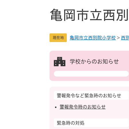
ペ
メ
ー
ニ
亀岡市立西別
ジ
ュ
の
ー
先
を
亀岡市立西別院小学校
>
西
頭
飛
現在地
で
ば
す
し
。
て
学校からのお知らせ
本
文
へ
警報発令など緊急時のお知らせ
警報発令時のお知らせ
緊急時の対処