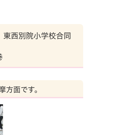
に、東西別院小学校合同
巻
摩方面です。