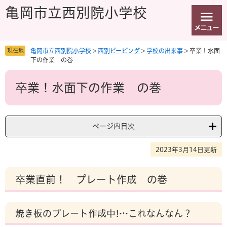
ペ
メ
亀岡市立西別院小学校
ー
ニ
ジ
ュ
の
ー
先
を
現在地
亀岡市立西別院小学校
>
西別ピーピング
>
学校の出来事
>
卒業！水面
頭
飛
下の作業 の巻
で
ば
本
す
し
卒業！水面下の作業 の巻
文
。
て
本
文
へ
ページ内目次
2023年3月14日更新
卒業直前！ プレート作成 の巻
焼き板のプレート作成中!…これなんなん？