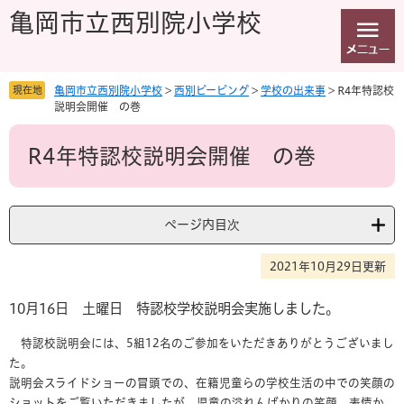
ペ
メ
亀岡市立西別院小学校
ー
ニ
ジ
ュ
の
ー
先
を
現在地
亀岡市立西別院小学校
>
西別ピーピング
>
学校の出来事
>
R4年特認校
頭
飛
説明会開催 の巻
で
ば
本
す
し
R4年特認校説明会開催 の巻
文
。
て
本
文
へ
ページ内目次
2021年10月29日更新
10月16日 土曜日 特認校学校説明会実施しました。
特認校説明会には、5組12名のご参加をいただきありがとうございまし
た。
説明会スライドショーの冒頭での、在籍児童らの学校生活の中での笑顔の
ショットをご覧いただきましたが、児童の溢れんばかりの笑顔、表情か