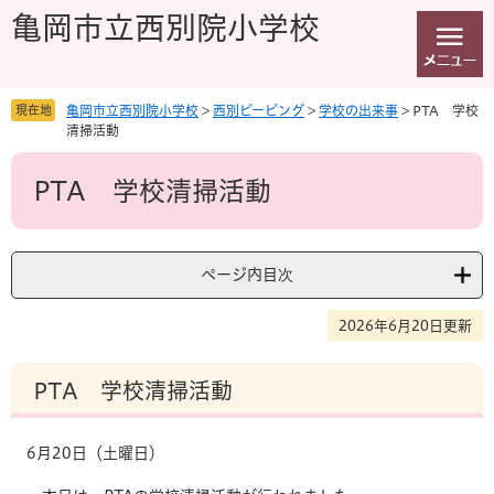
ペ
メ
亀岡市立西別院小学校
ー
ニ
ジ
ュ
の
ー
先
を
現在地
亀岡市立西別院小学校
>
西別ピーピング
>
学校の出来事
>
PTA 学校
頭
飛
清掃活動
で
ば
本
す
し
PTA 学校清掃活動
文
。
て
本
文
へ
ページ内目次
2026年6月20日更新
PTA 学校清掃活動
6月20日（土曜日）