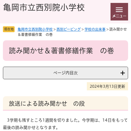
ペ
メ
亀岡市立西別院小学校
ー
ニ
ジ
ュ
の
ー
先
を
現在地
亀岡市立西別院小学校
>
西別ピーピング
>
学校の出来事
>
読み聞かせ
頭
飛
＆著書修繕作業 の巻
で
ば
本
す
し
読み聞かせ＆著書修繕作業 の巻
文
。
て
本
文
へ
ページ内目次
2024年3月13日更新
放送による読み聞かせ の段
3学期も残すところ1週間を切りました。今学期は、14日をもって
最後の読み聞かせとなります。