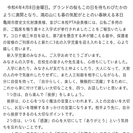
令和4年4月8日金曜日。グランドの桜もこの日を待ちわびたかの
ように満開となり、鴻応山にも春の気配がととのい春映える本日
亀
岡市歴史文化財課長様、並びに本校PTA会長様には、公私ご多用の
折、ご臨席を賜り粛々と入学式が挙行されましたことをご報告いたしま
す。コロナ禍三年目を迎え、第7波を懸念する声が聞こえる最中、保護者
の皆様のご列席のもと新たに3名の入学児童を迎え入れることを、心より
嬉しく思います。
新入学児童のみなさん、ご入学おめでとうございます。
みなさんの入学を、在校生の皆さんや先生達も、心待ちにしていました。
入学にあたり、みなさんが友だちと仲よくしたり、大人になって、大勢
の人の中で気後れしたりせずに、また人工知能を相手にしながらも、自
分に自信を持って、「自分らしく、楽しく、積極的に活躍」するために、
これから身に付けて欲しい大切なことを、四つ、お話したいと思います。
1つ目は、自ら進んで「挨拶」をしましょう。
挨拶は、心と心をつなぐ魔法の言葉といわれます。人との出会いを大切
にし、お互いを理解するきっかけの言葉になります。相手より先に、自分
から挨拶できるのも大切なポイントです。
2つ目は、いつも「感謝」の心を大切にして「ありがとう」という気持
ちを忘れないことです。