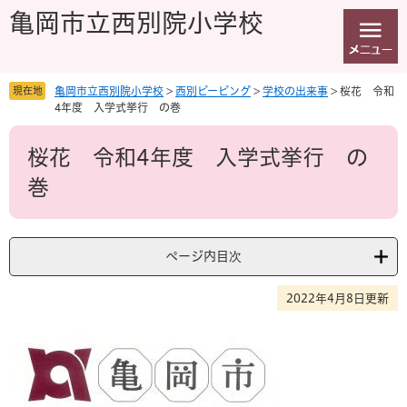
ペ
メ
亀岡市立西別院小学校
ー
ニ
ジ
ュ
の
ー
先
を
現在地
亀岡市立西別院小学校
>
西別ピーピング
>
学校の出来事
>
桜花 令和
頭
飛
4年度 入学式挙行 の巻
で
ば
本
す
し
桜花 令和4年度 入学式挙行 の
文
。
て
本
巻
文
へ
ページ内目次
2022年4月8日更新