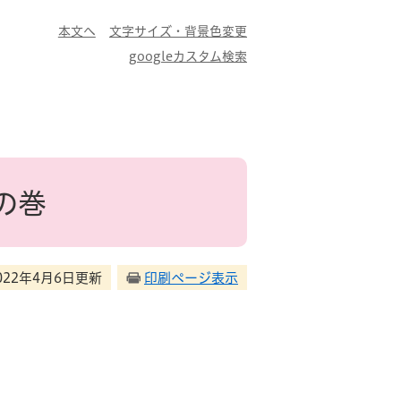
本文へ
文字サイズ・背景色変更
googleカスタム検索
の巻
022年4月6日更新
印刷ページ表示