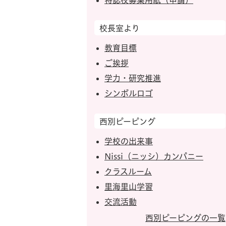
特認校募集用紙（申請）
校長室より
教育目標
ご挨拶
学力・研究推進
シンボルロゴ
西別ピーピング
学校の出来事
Nissi（ニッシ）カンパニー
クラスルーム
里海里山学習
交流活動
西別ピーピングの一覧