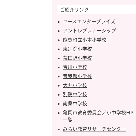
ご紹介リンク
ユースエンタープライズ
アントレプレナーシップ
能登町立小木小学校
東別院小学校
薭田野小学校
吉川小学校
曽我部小学校
大井小学校
別院中学校
南桑中学校
亀岡市教育委員会／小中学校HP
一覧
みらい教育リサーチセンター