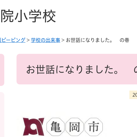
院小学校
別ピーピング
>
学校の出来事
>
お世話になりました。 の巻
本
文
お世話になりました。 
2