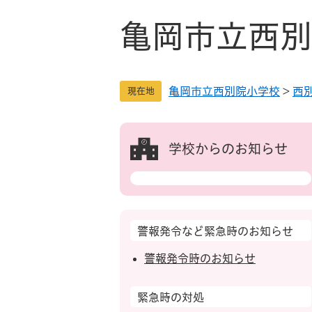
ペ
メ
ー
ニ
亀岡市立西別
ジ
ュ
の
ー
先
を
亀岡市立西別院小学校
>
西
頭
飛
現在地
で
ば
す
し
。
て
学校からのお知らせ
本
文
へ
警報発令など緊急時のお知らせ
警報発令時のお知らせ
緊急時の対処