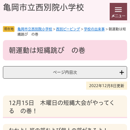
ペ
メ
亀岡市立西別院小学校
ー
ニ
ジ
ュ
の
ー
先
を
現在地
亀岡市立西別院小学校
>
西別ピーピング
>
学校の出来事
>
朝運動は短
頭
飛
縄跳び の巻
で
ば
本
す
し
朝運動は短縄跳び の巻
文
。
て
本
文
へ
ページ内目次
2022年12月8日更新
12月15日 木曜日の短縄大会がやってく
る の巻！