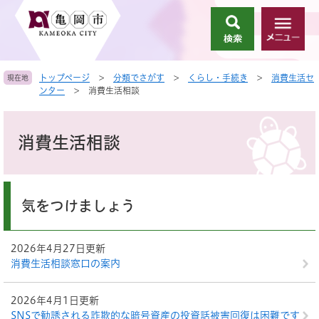
ペ
メ
ー
ニ
検
メ
ジ
ュ
索
ニ
の
ー
ュ
先
を
トップページ
>
分類でさがす
>
くらし・手続き
>
消費生活セ
現在地
ー
頭
飛
ンター
>
消費生活相談
で
ば
す
し
本
。
て
文
消費生活相談
本
文
へ
気をつけましょう
2026年4月27日更新
消費生活相談窓口の案内
2026年4月1日更新
SNSで勧誘される詐欺的な暗号資産の投資話被害回復は困難です