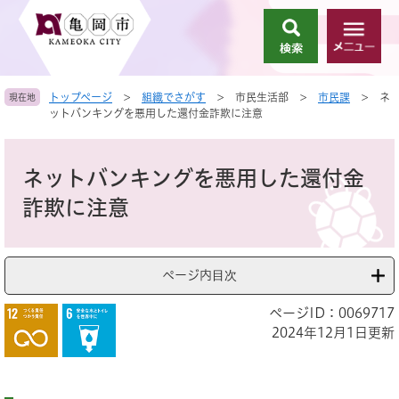
ペ
メ
ー
ニ
検
メ
ジ
ュ
索
ニ
の
ー
ュ
先
を
トップページ
>
組織でさがす
>
市民生活部
>
市民課
>
ネ
現在地
ー
頭
飛
ットバンキングを悪用した還付金詐欺に注意
で
ば
す
し
本
。
て
文
ネットバンキングを悪用した還付金
本
文
詐欺に注意
へ
ページ内目次
ページID：0069717
2024年12月1日更新