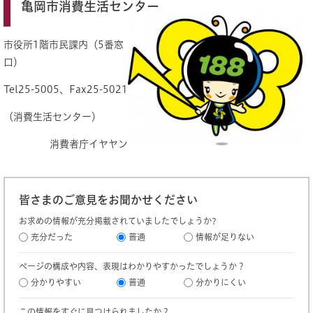
亀岡市消費生活センター
市役所1階市民課内（5番窓
口）
Tel25-5005、Fax25-5021
（消費生活センター）
消費者庁イヤヤン
皆さまのご意見をお聞かせください
お求めの情報が充分掲載されていましたでしょうか?
充分だった
普通
情報が足りない
ページの構成や内容、表現はわかりやすかったでしょうか？
分かりやすい
普通
分かりにくい
この情報をすぐに見つけられましたか？