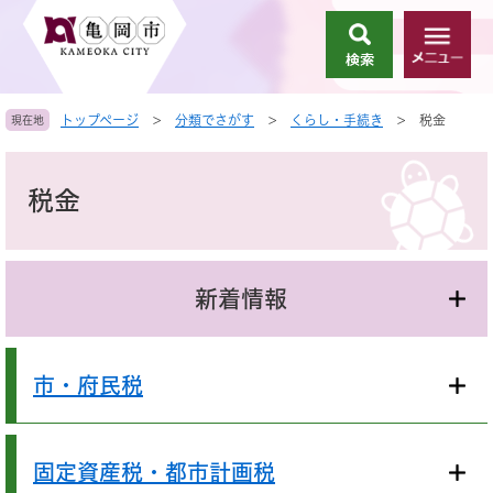
ペ
メ
ー
ニ
検
メ
ジ
ュ
索
ニ
の
ー
ュ
先
を
トップページ
>
分類でさがす
>
くらし・手続き
>
税金
現在地
ー
頭
飛
で
ば
本
す
し
文
税金
。
て
本
文
へ
新着情報
市・府民税
固定資産税・都市計画税