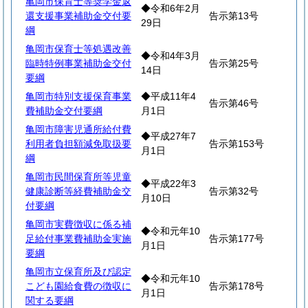
亀岡市保育士等奨学金返
◆令和6年2月
還支援事業補助金交付要
告示第13号
29日
綱
亀岡市保育士等処遇改善
◆令和4年3月
臨時特例事業補助金交付
告示第25号
14日
要綱
亀岡市特別支援保育事業
◆平成11年4
告示第46号
費補助金交付要綱
月1日
亀岡市障害児通所給付費
◆平成27年7
利用者負担額減免取扱要
告示第153号
月1日
綱
亀岡市民間保育所等児童
◆平成22年3
健康診断等経費補助金交
告示第32号
月10日
付要綱
亀岡市実費徴収に係る補
◆令和元年10
足給付事業費補助金実施
告示第177号
月1日
要綱
亀岡市立保育所及び認定
◆令和元年10
こども園給食費の徴収に
告示第178号
月1日
関する要綱