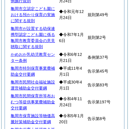
例施行規則
月24日
亀岡市立認定こども園に
◆令和元年12
おける預かり保育の実施
規則第49号
月24日
に関する規則
亀岡市が設置する幼保連
携型認定こども園に係る
◆令和7年1月
規則第2号
亀岡市教育委員会の意見
6日
聴取に関する規則
かめおか乳幼児教育セン
◆令和6年12
条例第37号
ター条例
月21日
亀岡市特別保育事業費補
◆平成11年4
告示第45号
助金交付要綱
月1日
亀岡市民間社会福祉施設
◆平成30年4
告示第83号
運営補助金交付要綱
月1日
亀岡市民間保育所等布お
◆令和4年11
むつ等提供事業費補助金
告示第197号
月24日
交付要綱
亀岡市保育施設等物価高
◆令和5年1月
告示第8号
騰対策補助金交付要綱
20日