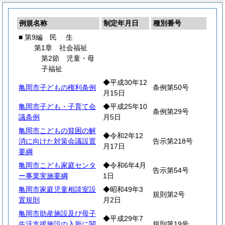
例規名称
制定年月日
種別番号
■ 第9編
民
生
第1章 社会福祉
第2節 児童・母
子福祉
◆平成30年12
亀岡市子どもの権利条例
条例第50号
月15日
亀岡市子ども・子育て会
◆平成25年10
条例第29号
議条例
月5日
亀岡市こどもの貧困の解
◆令和2年12
消に向けた対策会議設置
告示第218号
月17日
要綱
亀岡市こども家庭センタ
◆令和6年4月
告示第54号
ー事業実施要綱
1日
亀岡市家庭児童相談室設
◆昭和49年3
規則第2号
置規則
月2日
亀岡市助産施設及び母子
◆平成29年7
生活支援施設の入所に関
規則第19号