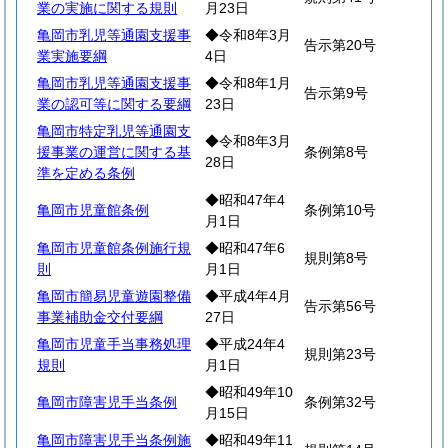
業の実施に関する規則
月23日
亀岡市乳児等通園支援事
◆令和8年3月
告示第20号
業実施要綱
4日
亀岡市乳児等通園支援事
◆令和8年1月
告示第9号
業の認可等に関する要綱
23日
亀岡市特定乳児等通園支
◆令和8年3月
援事業の運営に関する基
条例第8号
28日
準を定める条例
◆昭和47年4
亀岡市児童館条例
条例第10号
月1日
亀岡市児童館条例施行規
◆昭和47年6
規則第8号
則
月1日
亀岡市簡易児童遊園整備
◆平成4年4月
告示第56号
事業補助金交付要綱
27日
亀岡市児童手当事務処理
◆平成24年4
規則第23号
規則
月1日
◆昭和49年10
亀岡市障害児手当条例
条例第32号
月15日
亀岡市障害児手当条例施
◆昭和49年11