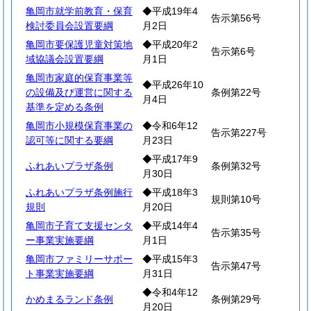
亀岡市就学前教育・保育
◆平成19年4
告示第56号
検討委員会設置要綱
月2日
亀岡市要保護児童対策地
◆平成20年2
告示第6号
域協議会設置要綱
月1日
亀岡市家庭的保育事業等
◆平成26年10
の設備及び運営に関する
条例第22号
月4日
基準を定める条例
亀岡市小規模保育事業の
◆令和6年12
告示第227号
認可等に関する要綱
月23日
◆平成17年9
ふれあいプラザ条例
条例第32号
月30日
ふれあいプラザ条例施行
◆平成18年3
規則第10号
規則
月20日
亀岡市子育て支援センタ
◆平成14年4
告示第35号
ー事業実施要綱
月1日
亀岡市ファミリーサポー
◆平成15年3
告示第47号
ト事業実施要綱
月31日
◆令和4年12
かめまるランド条例
条例第29号
月20日