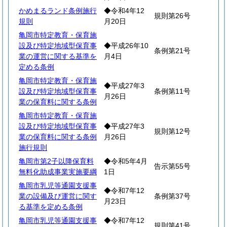
かめまるランド条例施行
◆令和4年12
規則第26号
規則
月20日
亀岡市特定教育・保育施
設及び特定地域型保育事
◆平成26年10
条例第21号
業の運営に関する基準を
月4日
定める条例
亀岡市特定教育・保育施
◆平成27年3
設及び特定地域型保育事
条例第11号
月26日
業の保育料に関する条例
亀岡市特定教育・保育施
設及び特定地域型保育事
◆平成27年3
規則第12号
業の保育料に関する条例
月26日
施行規則
亀岡市第2子以降保育料
◆令和5年4月
告示第55号
無料化助成事業実施要綱
1日
亀岡市乳児等通園支援事
◆令和7年12
業の設備及び運営に関す
条例第37号
月23日
る基準を定める条例
亀岡市乳児等通園支援事
◆令和7年12
規則第41号