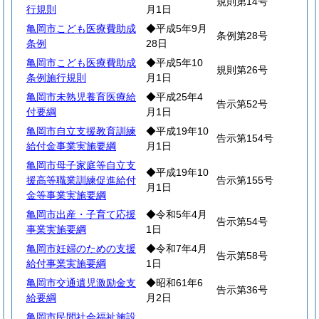
規則第14号
行規則
月1日
亀岡市こども医療費助成
◆平成5年9月
条例第28号
条例
28日
亀岡市こども医療費助成
◆平成5年10
規則第26号
条例施行規則
月1日
亀岡市未熟児養育医療給
◆平成25年4
告示第52号
付要綱
月1日
亀岡市自立支援教育訓練
◆平成19年10
告示第154号
給付金事業実施要綱
月1日
亀岡市母子家庭等自立支
◆平成19年10
援高等職業訓練促進給付
告示第155号
月1日
金等事業実施要綱
亀岡市出産・子育て応援
◆令和5年4月
告示第54号
事業実施要綱
1日
亀岡市妊婦のための支援
◆令和7年4月
告示第58号
給付事業実施要綱
1日
亀岡市交通遺児激励金支
◆昭和61年6
告示第36号
給要綱
月2日
亀岡市民間社会福祉施設