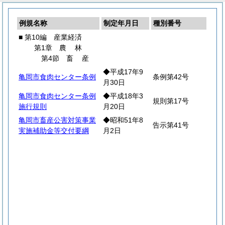
例規名称
制定年月日
種別番号
■ 第10編 産業経済
第1章
農
林
第4節
畜
産
◆平成17年9
亀岡市食肉センター条例
条例第42号
月30日
亀岡市食肉センター条例
◆平成18年3
規則第17号
施行規則
月20日
亀岡市畜産公害対策事業
◆昭和51年8
告示第41号
実施補助金等交付要綱
月2日