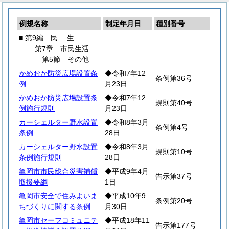
例規名称
制定年月日
種別番号
■ 第9編
民
生
第7章 市民生活
第5節 その他
かめおか防災広場設置条
◆令和7年12
条例第36号
例
月23日
かめおか防災広場設置条
◆令和7年12
規則第40号
例施行規則
月23日
カーシェルター野水設置
◆令和8年3月
条例第4号
条例
28日
カーシェルター野水設置
◆令和8年3月
規則第10号
条例施行規則
28日
亀岡市市民総合災害補償
◆平成9年4月
告示第37号
取扱要綱
1日
亀岡市安全で住みよいま
◆平成10年9
条例第20号
ちづくりに関する条例
月30日
亀岡市セーフコミュニテ
◆平成18年11
告示第177号