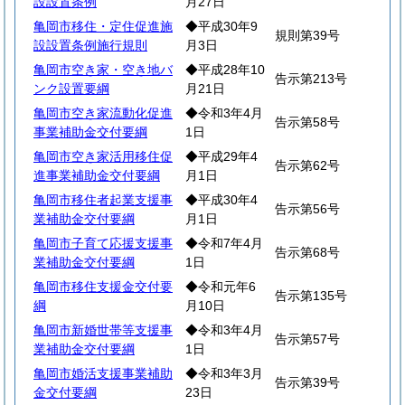
設設置条例
月27日
亀岡市移住・定住促進施
◆平成30年9
規則第39号
設設置条例施行規則
月3日
亀岡市空き家・空き地バ
◆平成28年10
告示第213号
ンク設置要綱
月21日
亀岡市空き家流動化促進
◆令和3年4月
告示第58号
事業補助金交付要綱
1日
亀岡市空き家活用移住促
◆平成29年4
告示第62号
進事業補助金交付要綱
月1日
亀岡市移住者起業支援事
◆平成30年4
告示第56号
業補助金交付要綱
月1日
亀岡市子育て応援支援事
◆令和7年4月
告示第68号
業補助金交付要綱
1日
亀岡市移住支援金交付要
◆令和元年6
告示第135号
綱
月10日
亀岡市新婚世帯等支援事
◆令和3年4月
告示第57号
業補助金交付要綱
1日
亀岡市婚活支援事業補助
◆令和3年3月
告示第39号
金交付要綱
23日