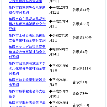
ィ推進協議会設置要綱
月21日
亀岡市自主防災会活動助
◆平成12年3
告示第41号
成金交付要綱
月31日
亀岡市自主防災会防災資
◆平成27年4
機材整備事業補助金交付
告示第38号
月1日
要綱
亀岡市土砂災害応急復旧
◆令和2年10
告示第180号
支援事業補助金交付要綱
月1日
亀岡市テレビ放送共同受
◆昭和59年2
信施設改修事業補助金交
告示第4号
月14日
付要綱
亀岡市辺地共聴施設デジ
◆平成21年6
タル化整備事業補助金交
告示第111号
月1日
付要綱
亀岡市放射線量測定器貸
◆平成24年1
告示第1号
出要綱
月4日
亀岡市犯罪被害者等支援
◆平成24年3
条例第3号
条例
月30日
亀岡市犯罪被害者等見舞
◆平成24年4
告示第35号