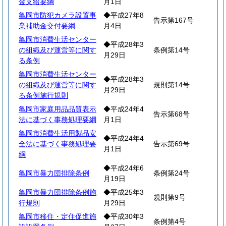
金支給要綱
月1日
亀岡市防犯カメラ設置事
◆平成27年8
告示第167号
業補助金交付要綱
月4日
亀岡市消費生活センター
◆平成28年3
の組織及び運営等に関す
条例第14号
月29日
る条例
亀岡市消費生活センター
◆平成28年3
の組織及び運営等に関す
規則第14号
月29日
る条例施行規則
亀岡市家庭用品品質表示
◆平成24年4
告示第68号
法に基づく事務処理要綱
月1日
亀岡市消費生活用製品安
◆平成24年4
全法に基づく事務処理要
告示第69号
月1日
綱
◆平成24年6
亀岡市暴力団排除条例
条例第24号
月19日
亀岡市暴力団排除条例施
◆平成25年3
規則第9号
行規則
月29日
亀岡市移住・定住促進施
◆平成30年3
条例第4号